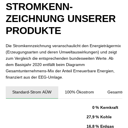
STROM­KENN­
ZEICHNUNG UNSERER
PRODUKTE
Die Stromkennzeichnung veranschaulicht den Energieträgermix
(Erzeugungsarten und deren Umweltauswirkungen) und zeigt
zum Vergleich die entsprechenden bundesweiten Werte. Ab
dem Basisjahr 2020 entfällt beim Diagramm
Gesamtunternehmens-Mix der Anteil Erneuerbare Energien,
finanziert aus der EEG-Umlage.
Standard-Strom AÜW
100% Ökostrom
Gesamtunt
0 %
Kernkraft
27,9 %
Kohle
16,8 %
Erdgas