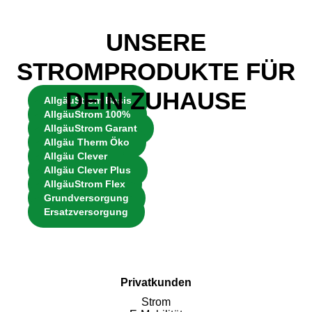
UNSERE
STROMPRODUKTE FÜR
DEIN ZUHAUSE
AllgäuStrom Basis
AllgäuStrom 100%
AllgäuStrom Garant
Allgäu Therm Öko
Allgäu Clever
Allgäu Clever Plus
AllgäuStrom Flex
Grundversorgung
Ersatzversorgung
Privatkunden
Strom