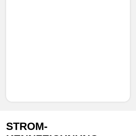
Kann ich weiterhin Strom beziehen, wenn
mein Versorger seiner Lieferpflicht nicht
mehr nachkommt?
Welches Produkt bekomme ich bei AÜW,
wenn mir mein Versorger gekündigt hat?
Wann erhalte ich die Ersatzversorgung?
Kann mich AÜW auch nach Ablauf der drei
Monate mit Strom versorgen?
STROM­