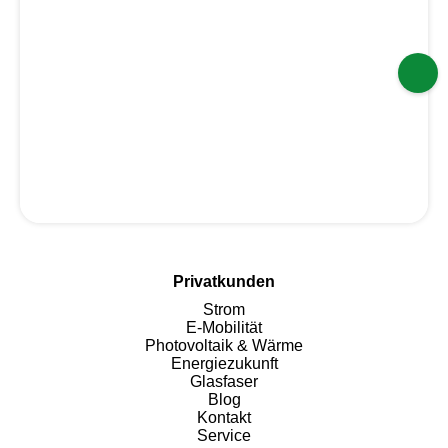
Wie regele ich meinen Umzug über Mein
AÜW?
Wo finde ich die Vertragskontonummer und
Zählernummer?
Kann ich einen Zugang für weitere
Vertragskonten erhalten?
Wo finde ich meine Zugangsdaten für Mein
AÜW?
Privatkunden
Strom
E-Mobilität
Photovoltaik & Wärme
Energiezukunft
Glasfaser
Blog
Kontakt
Service