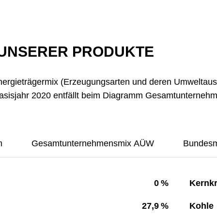
 UNSERER PRODUKTE
ergieträgermix (Erzeugungsarten und deren Umweltausw
sisjahr 2020 entfällt beim Diagramm Gesamtunternehme
m
Gesamtunternehmensmix AÜW
Bundesm
0 %
Kernkr
27,9 %
Kohle