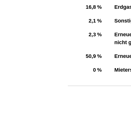
16,8 %
Erdga
2,1 %
Sonsti
2,3 %
Erneue
nicht 
50,9 %
Erneue
0 %
Mieter
CO
-Emissionen
2
Radioaktiver Abfall