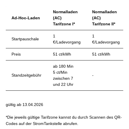
Normalladen
Normalladen
Ad-Hoc-Laden
(AC)
(AC)
Tarifzone I*
Tarifzone II*
1
1
Startpauschale
€/Ladevorgang
€/Ladevorgang
Preis
51 ct/kWh
51 ct/kWh
ab 180 Min
5 ct/Min
Standzeitgebühr
-
zwischen 7
und 22 Uhr
gültig ab 13.04.2026
*Die jeweils gültige Tarifzone kannst du durch Scannen des QR-
Codes auf der StromTankstelle abrufen.