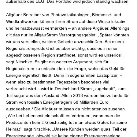
außerhalb des EEG. Das Portfolio wird jedoch ständig wachsen:
Allgäuer Betreiber von Photovoltaikanlagen, Biomasse- und
Windkraftwerken können ihren Strom auf diese Weise lukrativ
und heimatbewusst vermarkten – an andere Allgäuer. Allerdings
gilt das nur im AllgäuStrom Versorgungsgebiet. „Später könnten
wir uns vorstellen, weitere Gebiete anzuschließen. Bei einem
Regionalstromprodukt ist es aber wichtig, dass es in einer
abgeschlossenen Region stattfindet, sonst wird es unseriös“,
sagt Nitschke. Es gibt ein weiteres Argument, sich für
Regionalstrom zu entscheiden: die Frage, wohin das Geld für
Energie eigentlich fließt. Denn in sogenannten Lastspitzen –
wenn also zu bestimmten Tageszeiten besonders viel
verbraucht wird – wird in Deutschland Strom „zugekauft“, zum
Teil sogar aus dem Ausland. Allein 2018 wurden hierzulande für
Strom von fossilen Energieträgern 68 Milliarden Euro
ausgegeben.* Die Allgäuer müssen da nicht tatenlos zusehen.
„Wie bei Lebensmitteln schafft es Vertrauen, wenn man die
Produzenten kennt. Gleichzeitig tut man etwas Gutes für seine
Heimat“, sagt Nitschke. „Unsere Kunden werden quasi Teil der
Energiewende, obwohl sie keine eigene Erzeugungsanlage