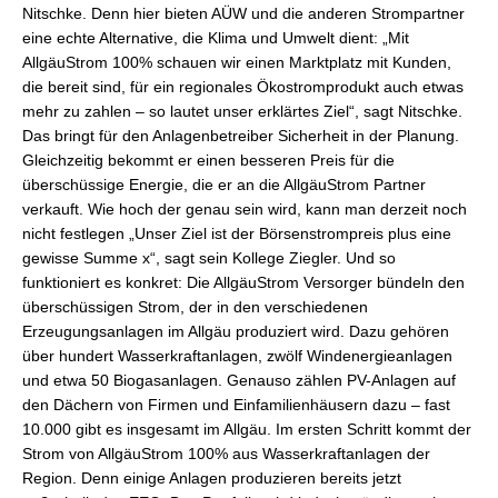
Nitschke. Denn hier bieten AÜW und die anderen Strompartner
eine echte Alternative, die Klima und Umwelt dient: „Mit
AllgäuStrom 100% schauen wir einen Marktplatz mit Kunden,
die bereit sind, für ein regionales Ökostromprodukt auch etwas
mehr zu zahlen – so lautet unser erklärtes Ziel“, sagt Nitschke.
Das bringt für den Anlagenbetreiber Sicherheit in der Planung.
Gleichzeitig bekommt er einen besseren Preis für die
überschüssige Energie, die er an die AllgäuStrom Partner
verkauft. Wie hoch der genau sein wird, kann man derzeit noch
nicht festlegen „Unser Ziel ist der Börsenstrompreis plus eine
gewisse Summe x“, sagt sein Kollege Ziegler. Und so
funktioniert es konkret: Die AllgäuStrom Versorger bündeln den
überschüssigen Strom, der in den verschiedenen
Erzeugungsanlagen im Allgäu produziert wird. Dazu gehören
über hundert Wasserkraftanlagen, zwölf Windenergieanlagen
und etwa 50 Biogasanlagen. Genauso zählen PV-Anlagen auf
den Dächern von Firmen und Einfamilienhäusern dazu – fast
10.000 gibt es insgesamt im Allgäu. Im ersten Schritt kommt der
Strom von AllgäuStrom 100% aus Wasserkraftanlagen der
Region. Denn einige Anlagen produzieren bereits jetzt