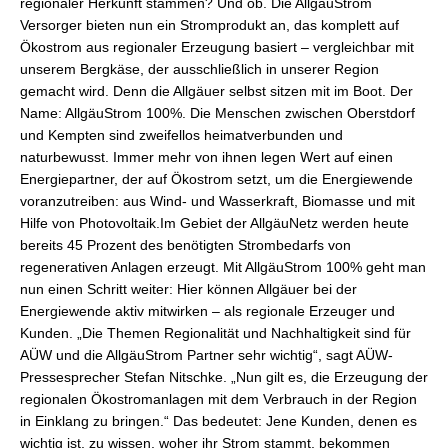
regionaler Herkunft stammen? Und ob. Die AllgäuStrom
Versorger bieten nun ein Stromprodukt an, das komplett auf
Ökostrom aus regionaler Erzeugung basiert – vergleichbar mit
unserem Bergkäse, der ausschließlich in unserer Region
gemacht wird. Denn die Allgäuer selbst sitzen mit im Boot. Der
Name: AllgäuStrom 100%. Die Menschen zwischen Oberstdorf
und Kempten sind zweifellos heimatverbunden und
naturbewusst. Immer mehr von ihnen legen Wert auf einen
Energiepartner, der auf Ökostrom setzt, um die Energiewende
voranzutreiben: aus Wind- und Wasserkraft, Biomasse und mit
Hilfe von Photovoltaik.Im Gebiet der AllgäuNetz werden heute
bereits 45 Prozent des benötigten Strombedarfs von
regenerativen Anlagen erzeugt. Mit AllgäuStrom 100% geht man
nun einen Schritt weiter: Hier können Allgäuer bei der
Energiewende aktiv mitwirken – als regionale Erzeuger und
Kunden. „Die Themen Regionalität und Nachhaltigkeit sind für
AÜW und die AllgäuStrom Partner sehr wichtig“, sagt AÜW-
Pressesprecher Stefan Nitschke. „Nun gilt es, die Erzeugung der
regionalen Ökostromanlagen mit dem Verbrauch in der Region
in Einklang zu bringen.“ Das bedeutet: Jene Kunden, denen es
wichtig ist, zu wissen, woher ihr Strom stammt, bekommen