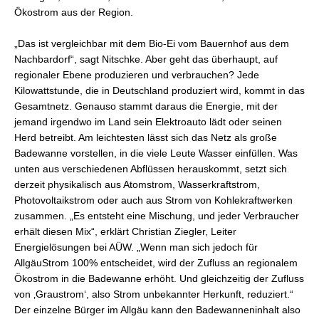
Ökostrom aus der Region.
„Das ist vergleichbar mit dem Bio-Ei vom Bauernhof aus dem
Nachbardorf“, sagt Nitschke. Aber geht das überhaupt, auf
regionaler Ebene produzieren und verbrauchen? Jede
Kilowattstunde, die in Deutschland produziert wird, kommt in das
Gesamtnetz. Genauso stammt daraus die Energie, mit der
jemand irgendwo im Land sein Elektroauto lädt oder seinen
Herd betreibt. Am leichtesten lässt sich das Netz als große
Badewanne vorstellen, in die viele Leute Wasser einfüllen. Was
unten aus verschiedenen Abflüssen herauskommt, setzt sich
derzeit physikalisch aus Atomstrom, Wasserkraftstrom,
Photovoltaikstrom oder auch aus Strom von Kohlekraftwerken
zusammen. „Es entsteht eine Mischung, und jeder Verbraucher
erhält diesen Mix“, erklärt Christian Ziegler, Leiter
Energielösungen bei AÜW. „Wenn man sich jedoch für
AllgäuStrom 100% entscheidet, wird der Zufluss an regionalem
Ökostrom in die Badewanne erhöht. Und gleichzeitig der Zufluss
von ‚Graustrom‘, also Strom unbekannter Herkunft, reduziert.“
Der einzelne Bürger im Allgäu kann den Badewanneninhalt also