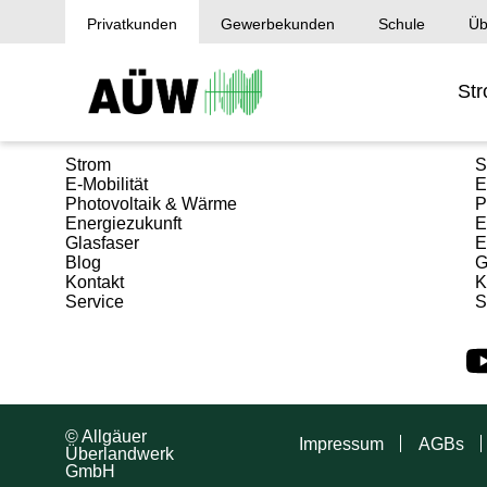
Privatkunden
Gewerbekunden
Schule
Üb
St
Privatkunden
G
Strom
S
E-Mobilität
E
Photovoltaik & Wärme
P
Energiezukunft
E
Glasfaser
E
Blog
G
Kontakt
K
Service
S
© Allgäuer
Impressum
AGBs
Überlandwerk
GmbH