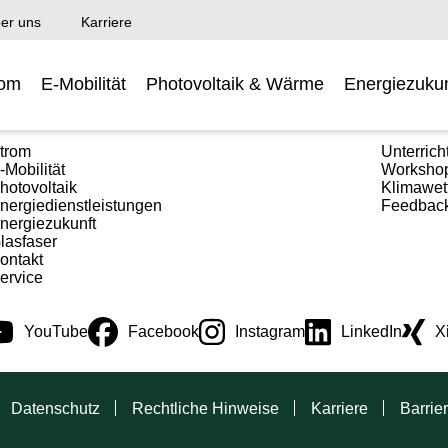
er uns
Karriere
rom
E-Mobilität
Photovoltaik & Wärme
Energiezukun
ewerbekunden
Schule
trom
Unterrich
-Mobilität
Worksho
hotovoltaik
Klimawet
nergiedienstleistungen
Feedbac
nergiezukunft
lasfaser
ontakt
ervice
YouTube
Facebook
Instagram
LinkedIn
X
Datenschutz
Rechtliche Hinweise
Karriere
Barrier