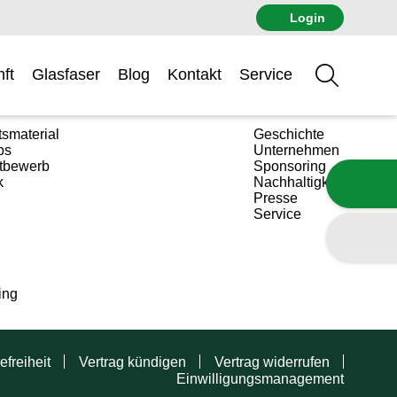
Login
ft
Glasfaser
Blog
Kontakt
Service
Suche
Über uns
tsmaterial
Geschichte
ps
Unternehmen
tbewerb
Sponsoring
k
Nachhaltigkeit
Presse
Service
ing
efreiheit
Vertrag kündigen
Vertrag widerrufen
Einwilligungsmanagement