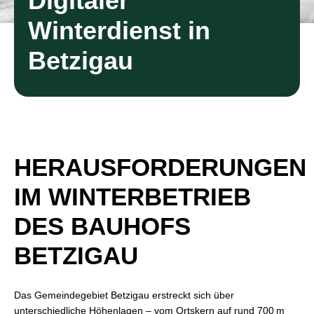
Digitaler
Winterdienst in
Betzigau
HERAUSFORDERUNGEN
IM WINTERBETRIEB
DES BAUHOFS
BETZIGAU
Das Gemeindegebiet Betzigau erstreckt sich über
unterschiedliche Höhenlagen – vom Ortskern auf rund 700 m