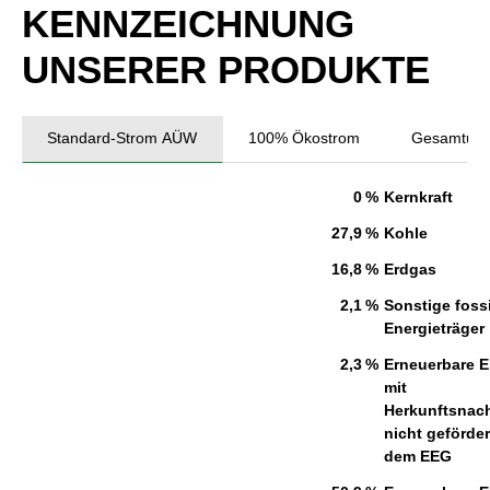
KENNZEICHNUNG
UNSERER PRODUKTE
Standard-Strom AÜW
100% Ökostrom
Gesamtunt
0 %
Kernkraft
27,9 %
Kohle
16,8 %
Erdgas
2,1 %
Sonstige fossi
Energieträger
2,3 %
Erneuerbare E
mit
Herkunftsnac
nicht geförde
dem EEG