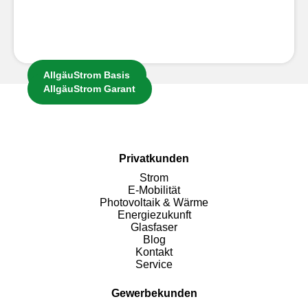
Woher kommt mein Strom bzw. aus welchen
Anlagen kommt mein Strom?
Was ist AllgäuStrom 100%?
AllgäuStrom Basis
AllgäuStrom Garant
Privatkunden
Strom
E-Mobilität
Photovoltaik & Wärme
Energiezukunft
Glasfaser
Blog
Kontakt
Service
Gewerbekunden