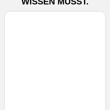
WISSEN MUSST.
Gibt es eine Mindestvertragslaufzeit für
AllgäuStrom 100%?
Kann ich AllgäuStrom 100% auch außerhalb
des Allgäus beziehen?
Wird mein kompletter Strombedarf über die
aufgelisteten Anlagen gedeckt?
Welche Vorteile bringt mir AllgäuStrom 100%
als Stromkunde?
Wie kann ich selbst Erzeuger für den
AllgäuStrom 100% werden?